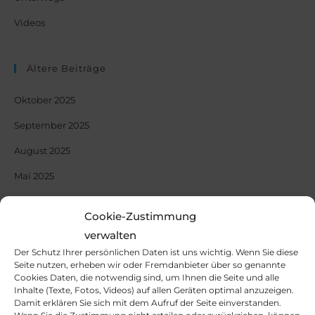
Videos
Ältere Beiträge
Oktober 2025
September 2025
August 2025
Mai 2025
Oktober 2024
Cookie-Zustimmung
Mai 2024
verwalten
März 2024
Der Schutz Ihrer persönlichen Daten ist uns wichtig. Wenn Sie diese
Seite nutzen, erheben wir oder Fremdanbieter über so genannte
Dezember 2023
Cookies Daten, die notwendig sind, um Ihnen die Seite und alle
Inhalte (Texte, Fotos, Videos) auf allen Geräten optimal anzuzeigen.
Oktober 2023
Damit erklären Sie sich mit dem Aufruf der Seite einverstanden.