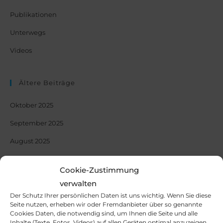
Publikationen
Unterwegs
Videos
Ältere Beiträge
Oktober 2025
September 2025
August 2025
Mai 2025
Cookie-Zustimmung
Oktober 2024
verwalten
Mai 2024
Der Schutz Ihrer persönlichen Daten ist uns wichtig. Wenn Sie diese
Seite nutzen, erheben wir oder Fremdanbieter über so genannte
März 2024
Cookies Daten, die notwendig sind, um Ihnen die Seite und alle
Inhalte (Texte, Fotos, Videos) auf allen Geräten optimal anzuzeigen.