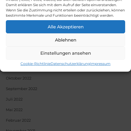
Dezember 2023
Damit erklären Sie sich mit dem Aufruf der Seite einverstanden.
Wenn Sie die
Zustimmung nicht erteilen oder zurückziehen, können
Oktober 2023
bestimmte Merkmale und Funktionen beeinträchtigt werden.
September 2023
Alle Akzeptieren
August 2023
Ablehnen
Juni 2023
Einstellungen ansehen
April 2023
Cookie-Richtlinie
Datenschutzerklärung
Impressum
Dezember 2022
Oktober 2022
September 2022
Juli 2022
Mai 2022
Februar 2022
November 2021