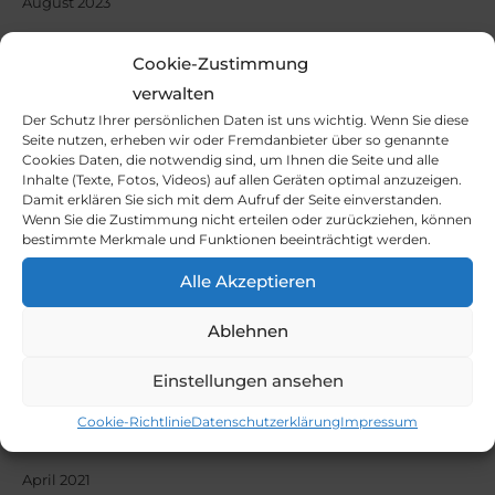
August 2023
Juni 2023
Cookie-Zustimmung
April 2023
verwalten
Der Schutz Ihrer persönlichen Daten ist uns wichtig. Wenn Sie diese
Dezember 2022
Seite nutzen, erheben wir oder Fremdanbieter über so genannte
Cookies Daten, die notwendig sind, um Ihnen die Seite und alle
Oktober 2022
Inhalte (Texte, Fotos, Videos) auf allen Geräten optimal anzuzeigen.
Damit erklären Sie sich mit dem Aufruf der Seite einverstanden.
September 2022
Wenn Sie die
Zustimmung nicht erteilen oder zurückziehen, können
bestimmte Merkmale und Funktionen beeinträchtigt werden.
Juli 2022
Alle Akzeptieren
Mai 2022
Februar 2022
Ablehnen
November 2021
Einstellungen ansehen
Oktober 2021
Cookie-Richtlinie
Datenschutzerklärung
Impressum
September 2021
April 2021