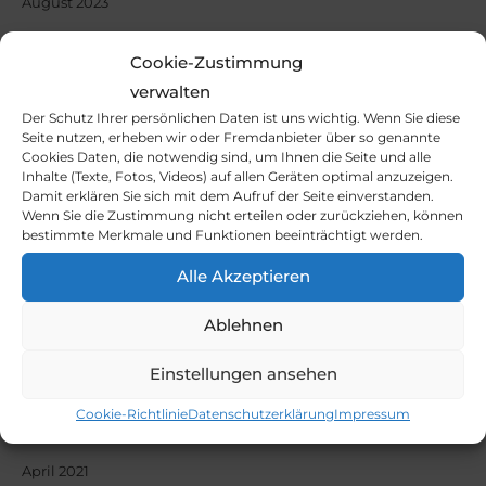
August 2023
Juni 2023
Cookie-Zustimmung
April 2023
verwalten
Der Schutz Ihrer persönlichen Daten ist uns wichtig. Wenn Sie diese
Dezember 2022
Seite nutzen, erheben wir oder Fremdanbieter über so genannte
Cookies Daten, die notwendig sind, um Ihnen die Seite und alle
Oktober 2022
Inhalte (Texte, Fotos, Videos) auf allen Geräten optimal anzuzeigen.
Damit erklären Sie sich mit dem Aufruf der Seite einverstanden.
September 2022
Wenn Sie die
Zustimmung nicht erteilen oder zurückziehen, können
bestimmte Merkmale und Funktionen beeinträchtigt werden.
Juli 2022
Alle Akzeptieren
Mai 2022
Februar 2022
Ablehnen
November 2021
Einstellungen ansehen
Oktober 2021
Cookie-Richtlinie
Datenschutzerklärung
Impressum
September 2021
April 2021