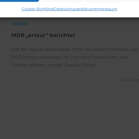
Cookie-Richtlinie
Datenschutzerklärung
Impressum
VIDEOS
MDR „artour“ berichtet
Auf den Spuren besonderer Orte. Mit einem Filmteam von
MDR/artour unterwegs im Lahmann Sanatorium, den
Goehle-Werken und der Ziegelei Rotes…
KOMMENTARE DEAKTIVIERT
10. MAI 2