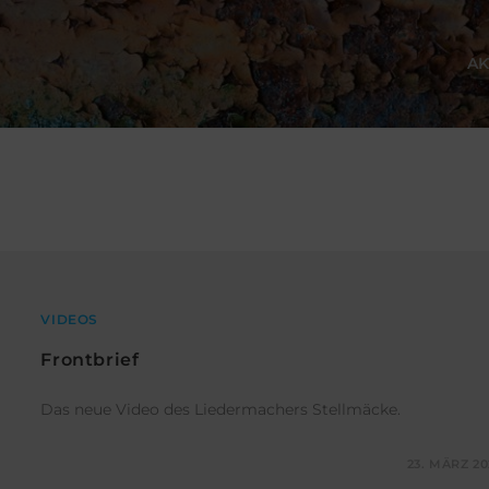
AK
VIDEOS
Frontbrief
Das neue Video des Liedermachers Stellmäcke.
KOMMENTARE DEAKTIVIERT
23. MÄRZ 20