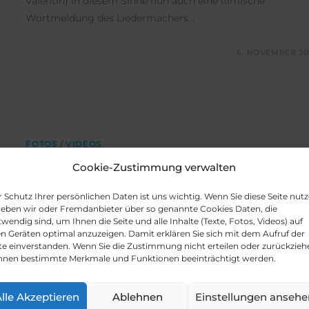
Valentin) In diesem Sinne nun auch eine filmische
Wortmeldung des Liedermachers…
KOMMENTARE DEAKTIVIERT
6. NOVEMBER 20
FOTOS
/
VIDEOS
Cookie-Zustimmung verwalten
Lahmann und der Weiße Hirsch
 Schutz Ihrer persönlichen Daten ist uns wichtig. Wenn Sie diese Seite nutz
Gemeinsam mit einem Team vom MDR suche ich nach
heben wir oder Fremdanbieter über so genannte Cookies Daten, die
alten Fotomotiven im Dr. Lahmann Park: Damenbad,
wendig sind, um Ihnen die Seite und alle Inhalte (Texte, Fotos, Videos) auf
en Geräten optimal anzuzeigen. Damit erklären Sie sich mit dem Aufruf der
Herrenbad, Doktohaus, Hirschhaus und…
te einverstanden. Wenn Sie die
Zustimmung nicht erteilen oder zurückzieh
nnen bestimmte Merkmale und Funktionen beeinträchtigt werden.
KOMMENTARE DEAKTIVIERT
2. FEBRUAR 20
lle Akzeptieren
Ablehnen
Einstellungen ansehe