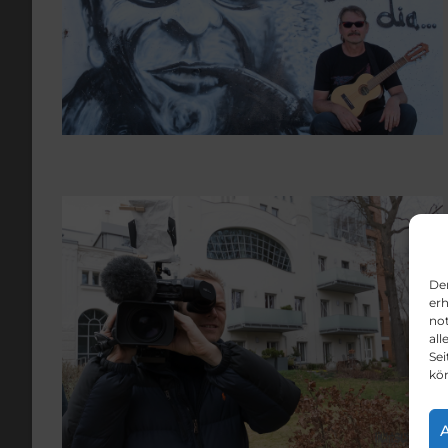
Der
er
not
all
Sei
kö
A